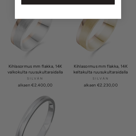
Kihlasormus mm flakka, 14K
Kihlasormus mm flakka, 14K
valkokulta ruusukultaraidalla
keltakulta ruusukultaraidalla
SILVÁN
SILVÁN
alkaen €2.400,00
alkaen €2.230,00