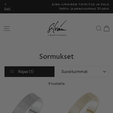
Siirry
AINA ILMAINEN TOIMITUS JA PALAUTUS
kohtaan
Vaihto- ja palautusoikeus 30 päivää
Keskeytä
Valikko
Hae
O
Sormukset
LAJITTELE
Rajaa (1)
9 tuotetta