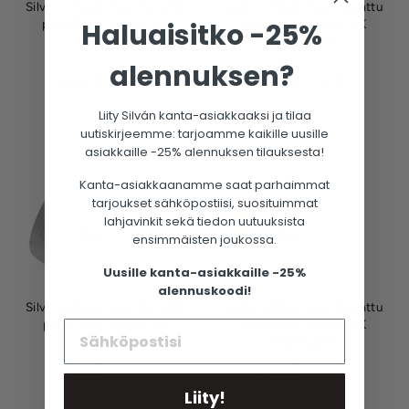
Silván kihlasormus, harjattu
Silván kihlasormus, harjattu
pinta 5mm flakka, 14K
pinta 4mm flakka, 14K
Haluaisitko -25%
keltakultaa
valkokultaa
SILVÁN
SILVÁN
alennuksen?
alkaen €1.230,00
alkaen €1.150,00
Liity Silván kanta-asiakkaaksi ja tilaa
uutiskirjeemme: tarjoamme kaikille uusille
asiakkaille -25% alennuksen tilauksesta!
Kanta-asiakkaanamme saat parhaimmat
tarjoukset sähköpostiisi, suosituimmat
lahjavinkit sekä tiedon uutuuksista
ensimmäisten joukossa.
Uusille kanta-asiakkaille -25%
alennuskoodi!
Silván kihlasormus, harjattu
Silván kihlasormus, harjattu
pinta 3mm flakka, 14K
pinta 3mm flakka, 14K
valkokultaa
keltakultaa
SILVÁN
SILVÁN
alkaen €790,00
alkaen €690,00
Liity!