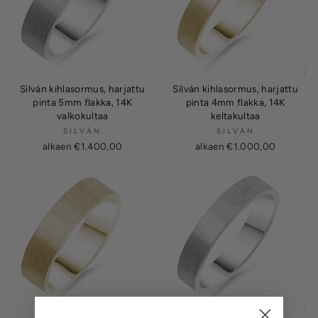
Silván kihlasormus, harjattu
Silván kihlasormus, harjattu
pinta 5mm flakka, 14K
pinta 4mm flakka, 14K
valkokultaa
keltakultaa
SILVÁN
SILVÁN
alkaen €1.400,00
alkaen €1.000,00