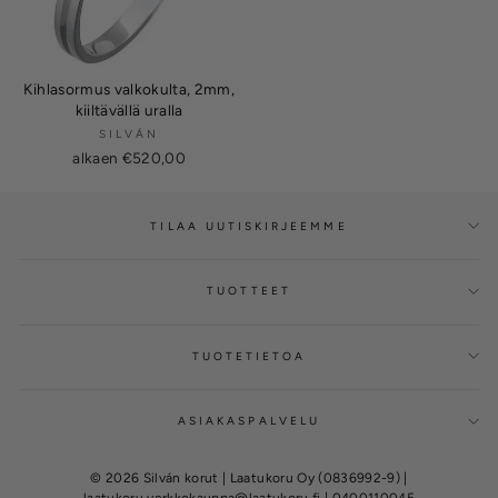
Kihlasormus valkokulta, 2mm,
kiiltävällä uralla
SILVÁN
alkaen €520,00
TILAA UUTISKIRJEEMME
TUOTTEET
TUOTETIETOA
ASIAKASPALVELU
© 2026 Silván korut | Laatukoru Oy (0836992-9) |