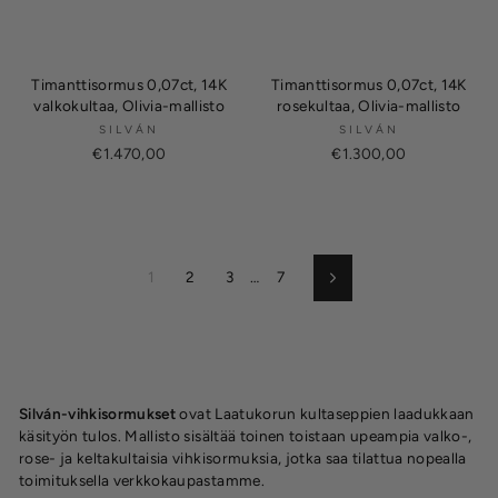
Timanttisormus 0,07ct, 14K
Timanttisormus 0,07ct, 14K
valkokultaa, Olivia-mallisto
rosekultaa, Olivia-mallisto
SILVÁN
SILVÁN
€1.470,00
€1.300,00
1
2
3
…
7
Seuraava
Silván-vihkisormukset
ovat Laatukorun kultaseppien laadukkaan
käsityön tulos. Mallisto sisältää toinen toistaan upeampia valko-,
rose- ja keltakultaisia vihkisormuksia, jotka saa tilattua nopealla
toimituksella verkkokaupastamme.