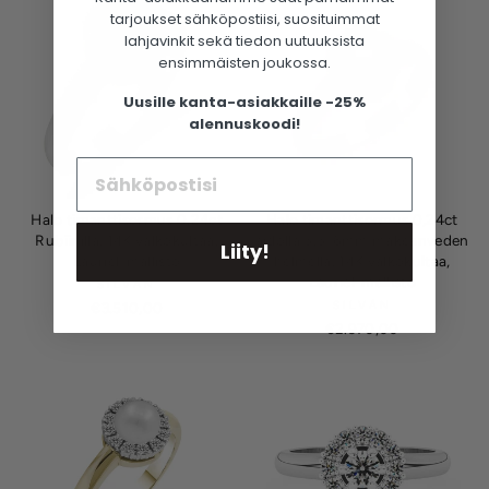
tarjoukset sähköpostiisi, suosituimmat
lahjavinkit sekä tiedon uutuuksista
ensimmäisten joukossa.
Uusille kanta-asiakkaille -25%
alennuskoodi!
Halo timanttisormus 0,24ct
Halo timanttisormus 0,24ct
Rubiinilla, 14K valkokultaa,
aidolla 5,5-6mm makeanveden
Liity!
Lauriel-mallisto
helmellä, 14K valkokultaa,
Lauriel-mallisto
SILVÁN
SILVÁN
€3.510,00
€2.970,00