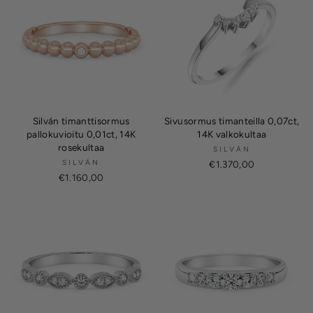
Silván timanttisormus
Sivusormus timanteilla 0,07ct,
pallokuvioitu 0,01ct, 14K
14K valkokultaa
rosekultaa
SILVÁN
SILVÁN
€1.370,00
€1.160,00