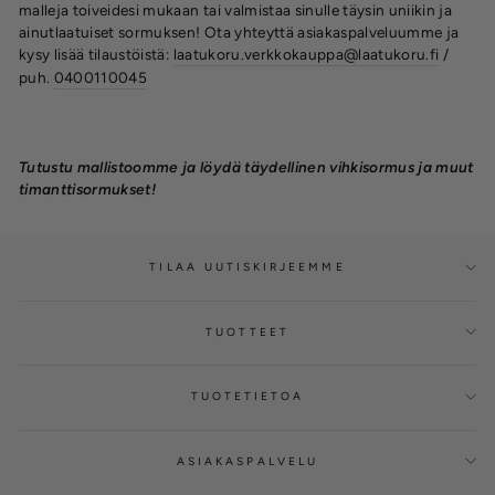
malleja toiveidesi mukaan tai valmistaa sinulle täysin uniikin ja
ainutlaatuiset sormuksen! O
ta yhteyttä asiakaspalveluumme ja
kysy lisää tilaustöistä:
laatukoru.verkkokauppa@laatukoru.fi
/
puh.
0400110045
Tutustu mallistoomme ja löydä täydellinen vihkisormus ja muut
timanttisormukset!
TILAA UUTISKIRJEEMME
TUOTTEET
TUOTETIETOA
ASIAKASPALVELU