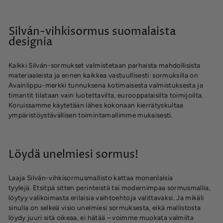
Silván-vihkisormus suomalaista
designia
Kaikki Silván-sormukset valmistetaan parhaista mahdollisista
materiaaleista ja ennen kaikkea vastuullisesti: sormuksilla on
Avainlippu-merkki tunnuksena kotimaisesta valmistuksesta ja
timantit tilataan vain luotettavilta, eurooppalaisilta toimijoilta.
Koruissamme käytetään lähes kokonaan kierrätyskultaa
ympäristöystävällisen toimintamallimme mukaisesti.
Löydä unelmiesi sormus!
Laaja Silván-vihkisormusmallisto kattaa monenlaisia
tyylejä. Etsitpä sitten perinteistä tai modernimpaa sormusmallia,
löytyy valikoimasta erilaisia vaihtoehtoja valittavaksi. Ja mikäli
sinulla on selkeä visio unelmiesi sormuksesta, eikä mallistosta
löydy juuri sitä oikeaa, ei hätää – voimme muokata valmiita