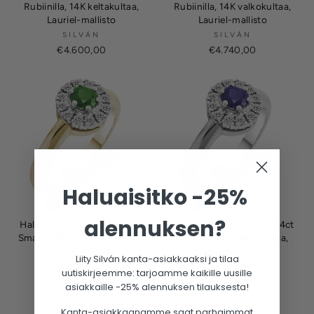
Rubiinilla, 14K keltakultaa,
Rubiinilla, 14K valkokultaa,
Lauriel-mallisto
Lauriel-mallisto
SILVÁN
SILVÁN
€4.600,00
€4.740,00
Haluaisitko -25%
alennuksen?
Halo timanttisormus 0,24ct
Halo timanttisormus 0,24ct
Smaragdilla, 14K keltakultaa,
Safiirilla, 14K valkokultaa,
Lauriel-mallisto
Lauriel-mallisto
Liity Silván kanta-asiakkaaksi ja tilaa
SILVÁN
SILVÁN
uutiskirjeemme: tarjoamme kaikille uusille
€3.180,00
€3.320,00
asiakkaille -25% alennuksen tilauksesta!
Kanta-asiakkaanamme saat parhaimmat