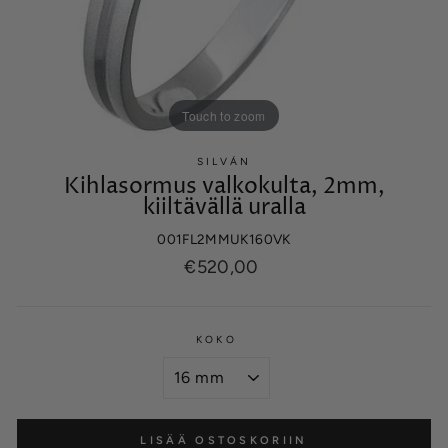
Touch to zoom
SILVÁN
Kihlasormus valkokulta, 2mm,
kiiltävällä uralla
001FL2MMUK160VK
Normaalihinta
€520,00
KOKO
LISÄÄ OSTOSKORIIN