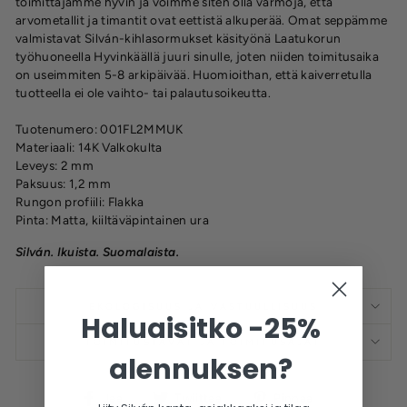
toimittajamme hyvin ja voimme siten olla varmoja, että
arvometallit ja timantit ovat eettistä alkuperää. Omat seppämme
valmistavat Silván-kihlasormukset käsityönä Laatukorun
työhuoneella Hyvinkäällä juuri sinulle, joten niiden toimitusaika
on useimmiten 5-8 arkipäivää. Huomioithan, että kaiverretulla
tuotteella ei ole vaihto- tai palautusoikeutta.
Tuotenumero: 001FL2MMUK
Materiaali: 14K Valkokulta
Leveys: 2 mm
Paksuus: 1,2 mm
Rungon profiili: Flakka
Pinta: Matta, kiiltäväpintainen ura
Silván. Ikuista. Suomalaista.
EKOLOGISUUS JA VASTUULLISUUS
Haluaisitko -25%
TOIMITUSTAVAT JA TOIMITUSAJAT
alennuksen?
Jaa
Twiittaa
Pinnaa
Jaa
Twiittaa
Pinnaa