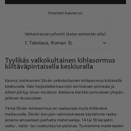
Ilmainen kaiverrus:
Valitse kaiverrusfontti (katso esimerkki alta):
Tyylikäs valkokultainen kihlasormus
kiiltäväpintaisella keskiuralla
Kaunis, kotimainen Silván valkokultainen kihlasormus kiiltävällä
keskiuralla. Valo heijastelee kauniisti sormuksen pinnasta ja
siihen piirtyy sinun muistosi. Keskiura kiertää sormuksen ympäri,
jatkuen ikuisuuteen.
Tämä Silván-kihlasormus on saatavissa myös kiiltävänä
mattauralla. Silván-korujen valmistuksessa käytämme raaka-
aineina ainoastaan parhaita materiaaleja, 14 tai 18 karaatin
valko-, kelta- tai rosekultaa tai platinaa. Tunnemme materiaalien