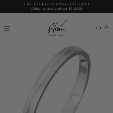
Siirry
AINA ILMAINEN TOIMITUS JA PALAUTUS
kohtaan
Vaihto- ja palautusoikeus 30 päivää
Keskeytä
Valikko
Hae
O