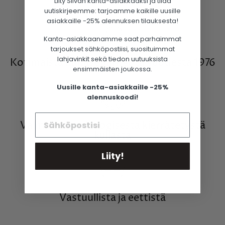
Liity Silván kanta-asiakkaaksi ja tilaa
Facebookissa
uutiskirjeemme: tarjoamme kaikille uusille
asiakkaille -25% alennuksen tilauksesta!
Kanta-asiakkaanamme saat parhaimmat
tarjoukset sähköpostiisi, suosituimmat
lahjavinkit sekä tiedon uutuuksista
Kotimaista kultasepäntyötä vuodesta 1976
ensimmäisten joukossa.
Uusille kanta-asiakkaille -25%
alennuskoodi!
Valmistettu ekologisesta kierrätetystä
kullasta
Liity!
Vastuullista ja eettistä