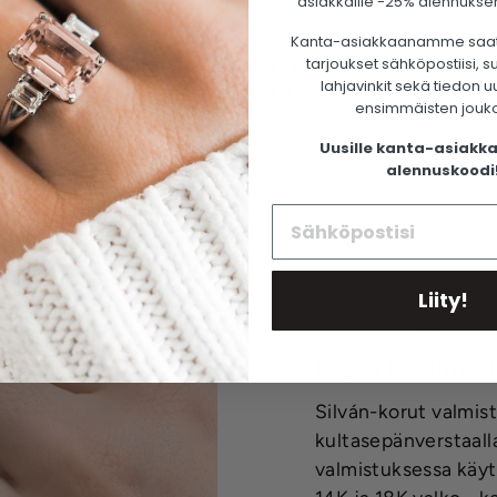
asiakkaille -25% alennuksen
Kanta-asiakkaanamme saa
tarjoukset sähköpostiisi, 
Valmistettu ekologisesta kierrätetystä
lahjavinkit sekä tiedon u
kullasta
ensimmäisten jouk
Uusille kanta-asiakka
alennuskoodi
Liity!
SILVÁN-KORUT
Löydä unelmiesi
Silván-korut valmis
kultasepänverstaal
valmistuksessa käyt