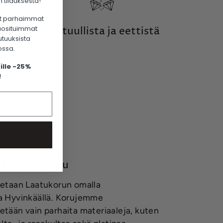
 tilauksesta!
t parhaimmat
suosituimmat
Vastuullista ja eettistä
utuuksista
ossa.
ille -25%
!
 timanttikoru
tetaan Laatukorun omalla
la Hyvinkäällä. Korujemme
etään vain parhaita materiaaleja, kuten