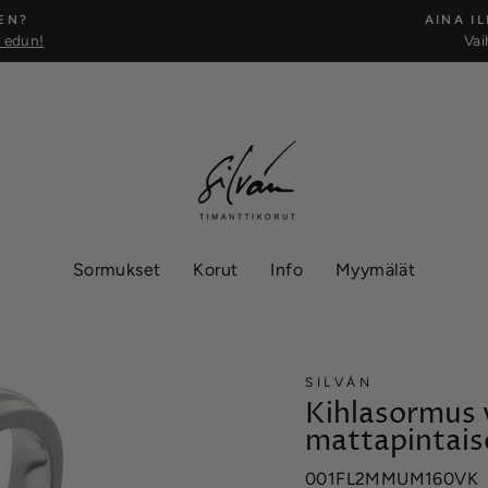
EN?
AINA I
t edun!
Vai
Keskeytä
Sormukset
Korut
Info
Myymälät
SILVÁN
Kihlasormus 
mattapintaise
001FL2MMUM160VK