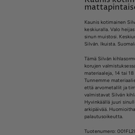
mattapintaise
Kaunis kotimainen Silv
keskiuralla. Valo heija
sinun muistosi. Keskiu
Silván. Ikuista. Suomal
Tämä Silván kihlasormu
korujen valmistuksess
materiaaleja, 14 tai 18 
Tunnemme materiaalien
että arvometallit ja t
valmistavat Silván ki
Hyvinkäällä juuri sinu
arkipäivää. Huomioithan
palautusoikeutta.
Tuotenumero: 001F