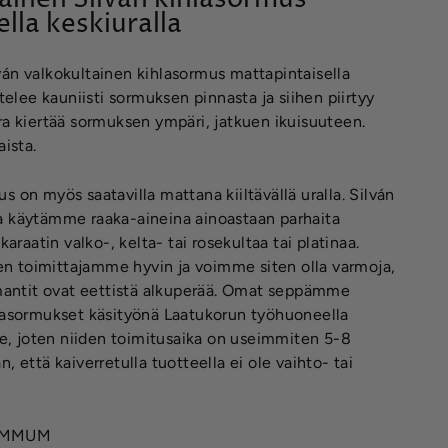
lla keskiuralla
án valkokultainen kihlasormus mattapintaisella
stelee kauniisti sormuksen pinnasta ja siihen piirtyy
ra kiertää sormuksen ympäri, jatkuen ikuisuuteen.
aista.
s on myös saatavilla mattana kiiltävällä uralla. Silván
a käytämme raaka-aineina ainoastaan parhaita
karaatin valko-, kelta- tai rosekultaa tai platinaa.
 toimittajamme hyvin ja voimme siten olla varmoja,
imantit ovat eettistä alkuperää. Omat seppämme
hlasormukset käsityönä Laatukorun työhuoneella
lle, joten niiden toimitusaika on useimmiten 5-8
, että kaiverretulla tuotteella ei ole vaihto- tai
L2MMUM