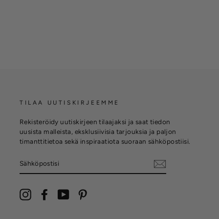
TILAA UUTISKIRJEEMME
Rekisteröidy uutiskirjeen tilaajaksi ja saat tiedon
uusista malleista, eksklusiivisia tarjouksia ja paljon
timanttitietoa sekä inspiraatiota suoraan sähköpostiisi.
SÄHKÖPOSTISI
Instagram
Facebook
YouTube
Pinterest