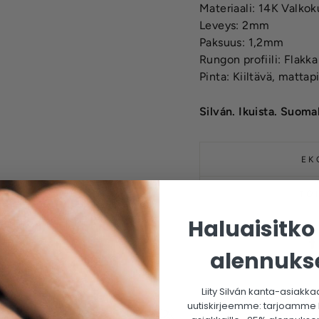
Materiaali: 14K Valkok
Leveys: 2mm
Paksuus: 1,2mm
Rungon profiili: Flakka
Pinta: Kiiltävä, mattap
Silván. Ikuista. Suomal
EK
TO
Haluaisitko
alennuks
Liity Silván kanta-asiakkaa
uutiskirjeemme: tarjoamme ka