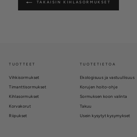
TAKAISIN KIHLASORMUKSET
TUOTTEET
TUOTETIETOA
Vihkisormukset
Ekologisuus ja vastuullisuus
Timanttisormukset
Korujen hoito-ohje
Kihlasormukset
Sormuksen koon valinta
Korvakorut
Takuu
Riipukset
Usein kysytyt kysymykset