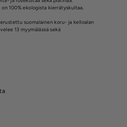
lta- ja rosekultaa sekä platinaa.
on 100% ekologista kierrätyskultaa.
erustettu suomalainen koru- ja kelloalan
alvelee 13 myymälässä sekä
ta