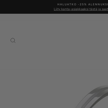
Siirry
HALUATKO -25% ALENNUKS
kohtaan
Liity kanta-asiakkaaksi tästä ja saa
Hae