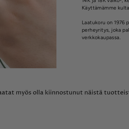
14K ja 18K valko-, ke
Käyttämämme kulta 
Laatukoru on 1976 p
perheyritys, joka p
verkkokaupassa.
aatat myös olla kiinnostunut näistä tuotteis