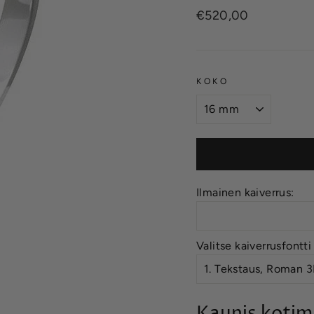
Normaalihinta
€520,00
KOKO
Ilmainen kaiverrus:
Valitse kaiverrusfontti
Kaunis kotim