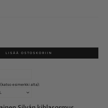
LISÄÄ OSTOSKORIIN
 (katso esimerkki alta):
ainen Silván kihlasormus