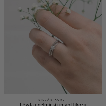
SILVÁN-KORUT
Löydä unelmiesi timanttikoru