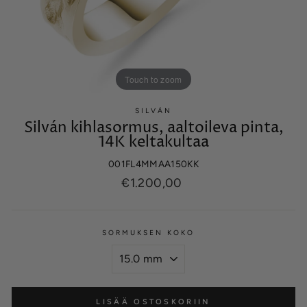
Touch to zoom
SILVÁN
Silván kihlasormus, aaltoileva pinta,
14K keltakultaa
001FL4MMAA150KK
Normaalihinta
€1.200,00
SORMUKSEN KOKO
LISÄÄ OSTOSKORIIN