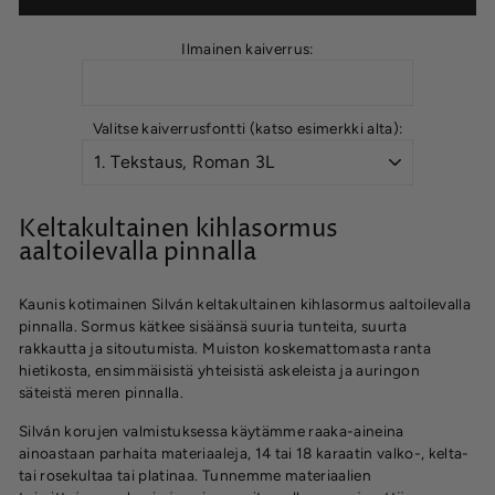
Ilmainen kaiverrus:
Valitse kaiverrusfontti (katso esimerkki alta):
Keltakultainen kihlasormus
aaltoilevalla pinnalla
Kaunis kotimainen Silván keltakultainen kihlasormus aaltoilevalla
pinnalla. Sormus kätkee sisäänsä suuria tunteita, suurta
rakkautta ja sitoutumista. Muiston koskemattomasta ranta
hietikosta, ensimmäisistä yhteisistä askeleista ja auringon
säteistä meren pinnalla.
Silván korujen valmistuksessa käytämme raaka-aineina
ainoastaan parhaita materiaaleja, 14 tai 18 karaatin valko-, kelta-
tai rosekultaa tai platinaa. Tunnemme materiaalien