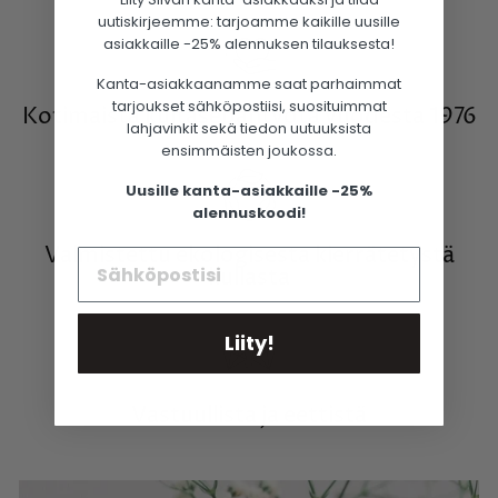
uutiskirjeemme: tarjoamme kaikille uusille
asiakkaille -25% alennuksen tilauksesta!
Kanta-asiakkaanamme saat parhaimmat
tarjoukset sähköpostiisi, suosituimmat
Kotimaista kultasepäntyötä vuodesta 1976
lahjavinkit sekä tiedon uutuuksista
ensimmäisten joukossa.
Uusille kanta-asiakkaille -25%
alennuskoodi!
Valmistettu ekologisesta kierrätetystä
kullasta
Liity!
Vastuullista ja eettistä