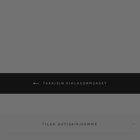
Silván kihlasormus,
aaltoileva pinta, 14K
keltakultaa
SILVÁN
alkaen €1.200,00
TAKAISIN KIHLASORMUKSET
TILAA UUTISKIRJEEMME