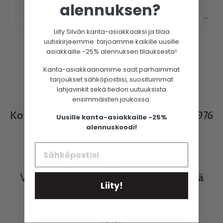
alennuksen?
TOIMITUSTAVAT JA TOIMITUSAJAT
Liity Silván kanta-asiakkaaksi ja tilaa
uutiskirjeemme: tarjoamme kaikille uusille
Jaa
Twiittaa
Pinnaa
Jaa
Twiittaa
Pinnaa
asiakkaille -25% alennuksen tilauksesta!
Facebookissa
Kanta-asiakkaanamme saat parhaimmat
tarjoukset sähköpostiisi, suosituimmat
lahjavinkit sekä tiedon uutuuksista
ensimmäisten joukossa.
Kotimaista kultasepäntyötä vuodesta 1976
Uusille kanta-asiakkaille -25%
alennuskoodi!
Valmistettu ekologisesta kierrätetystä
Liity!
kullasta