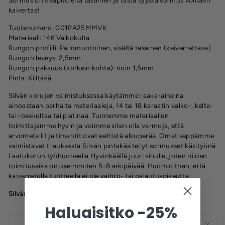
kaivertaa!
Tuotenumero: 001PA25MMVK
Materiaali: 14K Valkokulta
Rungon profiili:
Pallomuotoinen, sisältä tasainen (kaiverrettava)
Rungon leveys: 2,5mm
Rungon paksuus (korkein kohta): noin
1,5
mm
Pinta: Kiiltävä
Silván korujen valmistuksessa käytämme raaka-aineina
ainoastaan parhaita materiaaleja, 14 tai 18 karaatin valko-, kelta-
tai rosekultaa tai platinaa. Tunnemme materiaalien
toimittajamme hyvin ja voimme siten olla varmoja, että
arvometallit ja timantit ovat eettistä alkuperää. Omat seppämme
valmistavat tilauksesta Silván pintakäsitellyt sormukset käsityönä
Laatukorun työhuoneella Hyvinkäällä juuri sinulle, joten niiden
toimitusaika on useimmiten 5-8 arkipäivää. Huomioithan, että
kaiverretulla tuotteella ei ole vaihto- tai palautusoikeutta.
Silván. Ikuista. Suomalaista.
Haluaisitko -25%
EKOLOGISUUS JA VASTUULLISUUS