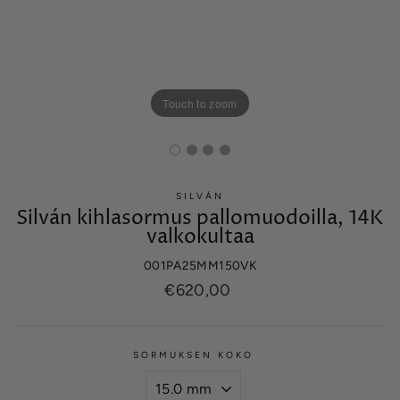
Touch to zoom
SILVÁN
Silván kihlasormus pallomuodoilla, 14K
valkokultaa
001PA25MM150VK
Normaalihinta
€620,00
SORMUKSEN KOKO