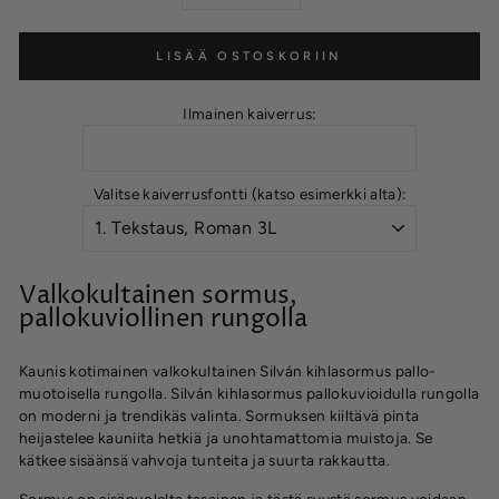
LISÄÄ OSTOSKORIIN
Ilmainen kaiverrus:
Valitse kaiverrusfontti (katso esimerkki alta):
Valkokultainen sormus,
pallokuviollinen rungolla
Kaunis kotimainen valkokultainen Silván kihlasormus pallo-
muotoisella rungolla. Silván kihlasormus pallokuvioidulla rungolla
on moderni ja trendikäs valinta. Sormuksen kiiltävä pinta
heijastelee kauniita hetkiä ja unohtamattomia muistoja. Se
kätkee sisäänsä vahvoja tunteita ja suurta rakkautta.
Sormus on sisäpuolelta tasainen ja tästä syystä sormus voidaan