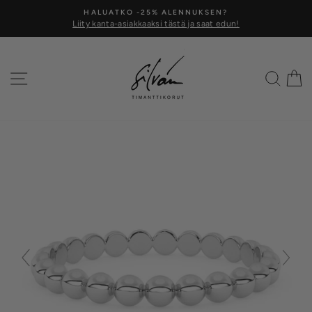
Siirry
HALUATKO -25% ALENNUKSEN?
kohtaan
Liity kanta-asiakkaaksi tästä ja saat edun!
Keskeytä
Valikko
Hae
O