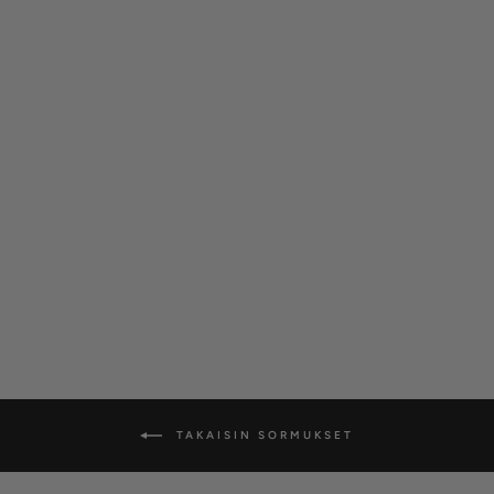
Silván kihlasormus
pallomuodoilla, 14K
valkokultaa
SILVÁN
alkaen €620,00
TAKAISIN SORMUKSET