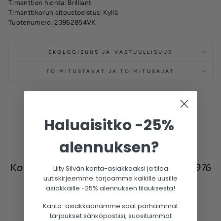
Timanttien hionta: Brilliant
Timanttikorun aitoustodistus: Kyllä
Tuotenumero: 23862854VK
EKOLOGISUUS JA VASTUULLISUUS
TOIMITUSTAVAT JA TOIMITUSAJAT
Jaa
Twiittaa
Pinnaa
Jaa
Twiittaa
Pinnaa
Facebookissa
Haluaisitko -25%
alennuksen?
Kotimaista kultasepäntyötä vuodesta 1976
Liity Silván kanta-asiakkaaksi ja tilaa
uutiskirjeemme: tarjoamme kaikille uusille
asiakkaille -25% alennuksen tilauksesta!
Kanta-asiakkaanamme saat parhaimmat
tarjoukset sähköpostiisi, suosituimmat