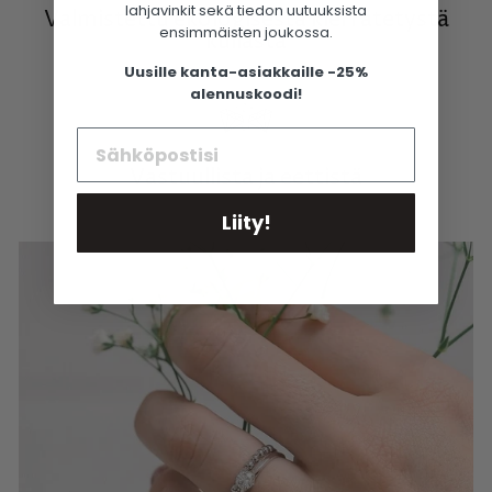
lahjavinkit sekä tiedon uutuuksista
Valmistettu ekologisesta kierrätetystä
ensimmäisten joukossa.
kullasta
Uusille kanta-asiakkaille -25%
alennuskoodi!
Vastuullista ja eettistä
Liity!