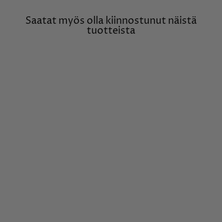
Saatat myös olla kiinnostunut näistä
tuotteista
Halo timanttisormus
0,54ct, 14K valkokultaa,
Lauriel-mallisto
SILVÁN
€3.640,00