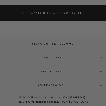
TAKAISIN TIMANTTISORMUKSET
TILAA UUTISKIRJEEMME
TUOTTEET
TUOTETIETOA
ASIAKASPALVELU
© 2026 Silván korut | Laatukoru Oy (0836992-9) |
laatukoru.verkkokauppa@laatukoru.fi | 0400110045