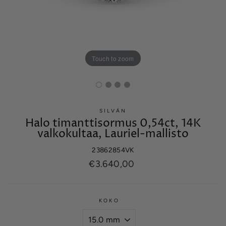
Touch to zoom
SILVÁN
Halo timanttisormus 0,54ct, 14K
valkokultaa, Lauriel-mallisto
23862854VK
Normaalihinta
€3.640,00
KOKO