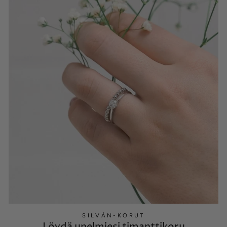
SILVÁN-KORUT
Löydä unelmiesi timanttikoru