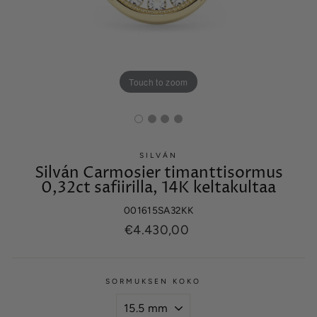
Touch to zoom
SILVÁN
Silván Carmosier timanttisormus
0,32ct safiirilla, 14K keltakultaa
001615SA32KK
Normaalihinta
€4.430,00
SORMUKSEN KOKO