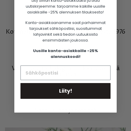
Liity Silván kanta-asiakkaaksi ja tilaa
uutiskirjeemme: tarjoamme kaikille uusille
asiakkaille -25% alennuksen tilauksesta!
Kanta-asiakkaanamme saat parhaimmat
tarjoukset sähköpostiisi, suosituimmat
Kotimaista kultasepäntyötä vuodesta 1976
lahjavinkit sekä tiedon uutuuksista
ensimmäisten joukossa.
Uusille kanta-asiakkaille -25%
alennuskoodi!
Valmistettu ekologisesta kierrätetystä
kullasta
Liity!
Vastuullista ja eettistä