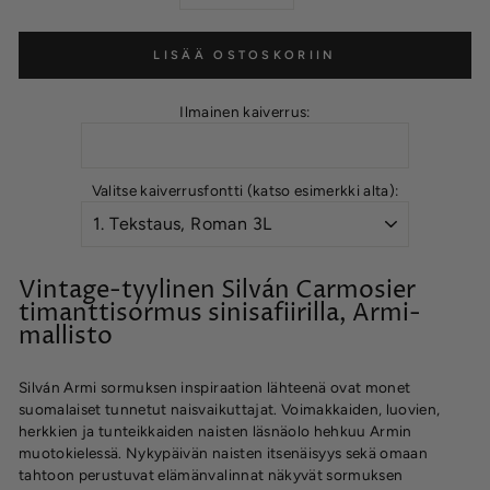
LISÄÄ OSTOSKORIIN
Ilmainen kaiverrus:
Valitse kaiverrusfontti (katso esimerkki alta):
Vintage-tyylinen Silván Carmosier
timanttisormus sinisafiirilla, Armi-
mallisto
Silván Armi sormuksen inspiraation lähteenä ovat monet
suomalaiset tunnetut naisvaikuttajat. Voimakkaiden, luovien,
herkkien ja tunteikkaiden naisten läsnäolo hehkuu Armin
muotokielessä. Nykypäivän naisten itsenäisyys sekä omaan
tahtoon perustuvat elämänvalinnat näkyvät sormuksen