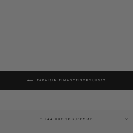
Silván Carmosier
timanttisormus 0,32ct
safiirilla, 14K keltakultaa
SILVÁN
€4.430,00
TAKAISIN TIMANTTISORMUKSET
TILAA UUTISKIRJEEMME