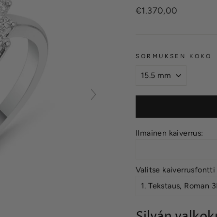
Normaalihinta
€1.370,00
SORMUKSEN KOKO
Ilmainen kaiverrus:
Valitse kaiverrusfontti
Silván valkok