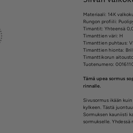
Materiaali: 14K valkok
Rungon profiili: Puoli
Timantit: Yhteensä 0,
Timanttien väri: H
Timanttien puhtaus: 
Timanttien hionta: Bril
Timanttikorun aitousto
Tuotenumero: 001611
Tämä upea sormus sopi
rinnalle.
Sivusormus ikään kuin 
kylkeen. Tästä juontuu
Sormuksen kauniisti ka
sormukselle. Yhdessä n