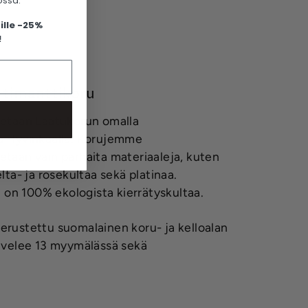
ossa.
ille -25%
!
 timanttikoru
tetaan Laatukorun omalla
la Hyvinkäällä. Korujemme
etään vain parhaita materiaaleja, kuten
lta- ja rosekultaa sekä platinaa.
on 100% ekologista kierrätyskultaa.
erustettu suomalainen koru- ja kelloalan
alvelee 13 myymälässä sekä