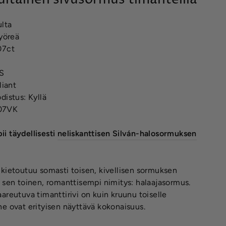
ulta
pyöreä
07ct
VS
liant
distus: Kyllä
07VK
i täydellisesti
neliskanttisen Silván-halosormuksen
kietoutuu somasti toisen, kivellisen sormuksen
 sen toinen, romanttisempi nimitys: halaajasormus.
areutuva timanttirivi on kuin kruunu toiselle
e ovat erityisen näyttävä kokonaisuus.