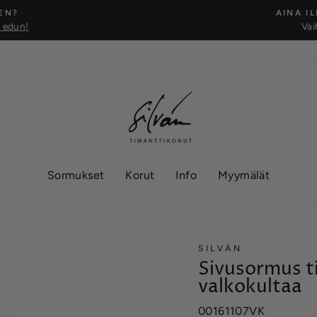
EN?
AINA I
t edun!
Vai
Keskeytä
Sormukset
Korut
Info
Myymälät
SILVÁN
Sivusormus t
valkokultaa
00161107VK