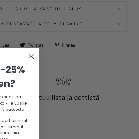
OLOGISUUS JA VASTUULLISUUS
IMITUSTAVAT JA TOIMITUSAJAT
Jaa
Twiittaa
Pinnaa
Jaa
Twiittaa
Pinnaa
Facebookissa
 -25%
en?
Vastuullista ja eettistä
ksi ja tilaa
ikille uusille
 tilauksesta!
t parhaimmat
suosituimmat
utuuksista