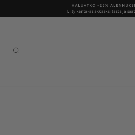
Siirry
HALUATKO -25% ALENNUKS
kohtaan
Liity kanta-asiakkaaksi tästä ja saa
Hae