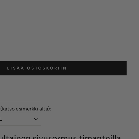
LISÄÄ OSTOSKORIIN
 (katso esimerkki alta):
ultainen sivusormus timanteilla