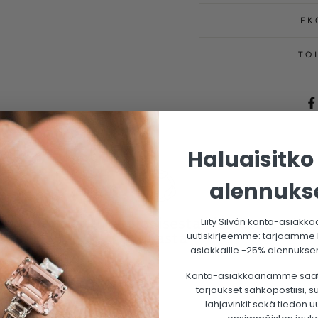
EK
TO
Haluaisitko
alennuks
Valmistettu ekologisesta kierrätetystä
Liity Silván kanta-asiakkaa
kullasta
uutiskirjeemme: tarjoamme ka
asiakkaille -25% alennuksen
Kanta-asiakkaanamme saa
tarjoukset sähköpostiisi, 
lahjavinkit sekä tiedon u