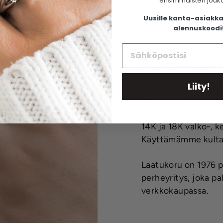
ensimmäisten jouk
Uusille kanta-asiakka
alennuskoodi
SILVÁN-KORUT
Löydä unelmiesi
Liity!
Silván-korut valmis
kultasepänverstaal
valmistuksessa käyt
14K ja 18K valko-, ke
Käyttämämme kulta 
Laatukoru on 1976 p
perheyritys, joka p
verkkokaupassa.