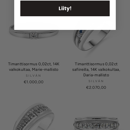
Liity!
Timanttisormus 0,02ct, 14K
Timanttisormus 0,02ct
valkokultaa, Marie-mallisto
safiireilla, 14K valkokultaa,
Daria-mallisto
SILVÁN
SILVÁN
€1.000,00
€2.070,00