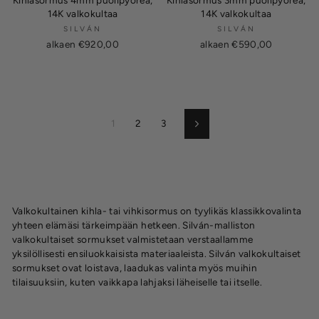
14K valkokultaa
14K valkokultaa
SILVÁN
SILVÁN
alkaen €920,00
alkaen €590,00
1
2
3
Seuraava
Valkokultainen kihla- tai vihkisormus on tyylikäs klassikkovalinta
yhteen elämäsi tärkeimpään hetkeen. Silván-malliston
valkokultaiset sormukset valmistetaan verstaallamme
yksilöllisesti ensiluokkaisista materiaaleista. Silván valkokultaiset
sormukset ovat loistava, laadukas valinta myös muihin
tilaisuuksiin, kuten vaikkapa lahjaksi läheiselle tai itselle.