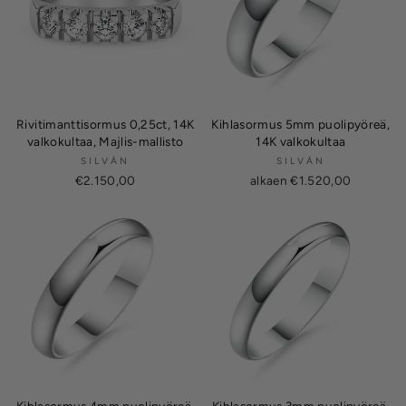
Rivitimanttisormus 0,25ct, 14K
Kihlasormus 5mm puolipyöreä,
valkokultaa, Majlis-mallisto
14K valkokultaa
SILVÁN
SILVÁN
€2.150,00
alkaen €1.520,00
Kihlasormus 4mm puolipyöreä,
Kihlasormus 3mm puolipyöreä,