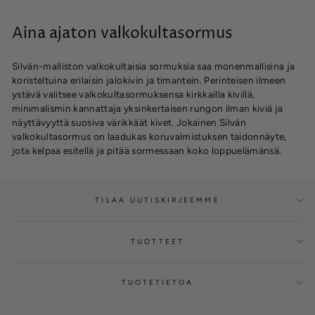
Aina ajaton valkokultasormus
Silván-malliston valkokultaisia sormuksia saa monenmallisina ja
koristeltuina erilaisin jalokivin ja timantein. Perinteisen ilmeen
ystävä valitsee valkokultasormuksensa kirkkailla kivillä,
minimalismin kannattaja yksinkertaisen rungon ilman kiviä ja
näyttävyyttä suosiva värikkäät kivet. Jokainen Silván
valkokultasormus on laadukas koruvalmistuksen taidonnäyte,
jota kelpaa esitellä ja pitää sormessaan koko loppuelämänsä.
TILAA UUTISKIRJEEMME
TUOTTEET
TUOTETIETOA