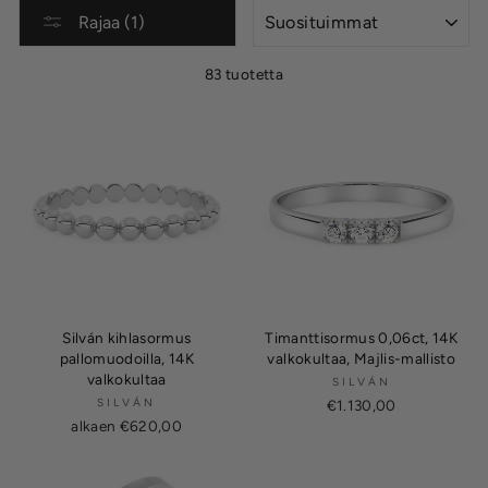
LAJITTELE
Rajaa (1)
83 tuotetta
Silván kihlasormus
Timanttisormus 0,06ct, 14K
pallomuodoilla, 14K
valkokultaa, Majlis-mallisto
valkokultaa
SILVÁN
SILVÁN
€1.130,00
alkaen €620,00