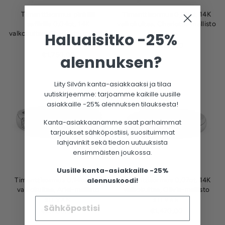
Timanttisormus pinkillä
Timanttisormus 0,09ct, 14K
safiirilla 0,04ct, 14K
valkokultaa, Charlotte-mallisto
valkokultaa, Charlotte-mallisto
Haluaisitko -25%
SILVÁN
SILVÁN
€1.860,00
€1.750,00
alennuksen?
Liity Silván kanta-asiakkaaksi ja tilaa
uutiskirjeemme: tarjoamme kaikille uusille
asiakkaille -25% alennuksen tilauksesta!
Kanta-asiakkaanamme saat parhaimmat
tarjoukset sähköpostiisi, suosituimmat
lahjavinkit sekä tiedon uutuuksista
ensimmäisten joukossa.
Uusille kanta-asiakkaille -25%
Timanttisormus 0,14ct, 14K
alennuskoodi!
Timanttisormus 0,07ct, 14K
valkokultaa, Ariel-mallisto
valkokultaa, Olivia-mallisto
SILVÁN
SILVÁN
€2.200,00
€1.470,00