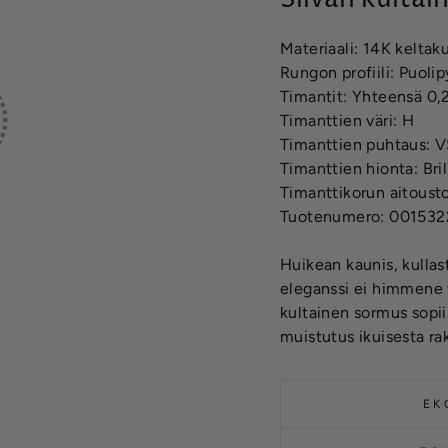
Materiaali: 14K keltaku
Rungon profiili: Puoli
Timantit: Yhteensä 0,
Timanttien väri: H
Timanttien puhtaus: 
Timanttien hionta: Bril
Timanttikorun aitousto
Tuotenumero: 00153
Huikean kaunis, kullas
eleganssi ei himmene v
kultainen sormus sopi
muistutus ikuisesta ra
EK