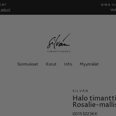
EN?
AINA I
t edun!
Vai
Keskeytä
Sormukset
Korut
Info
Myymälät
SILVÁN
Halo timantt
Rosalie-malli
00153223KK