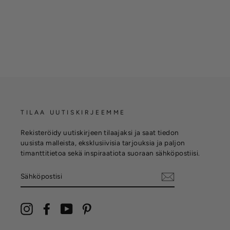
€2.470,00
TILAA UUTISKIRJEEMME
Rekisteröidy uutiskirjeen tilaajaksi ja saat tiedon
uusista malleista, eksklusiivisia tarjouksia ja paljon
timanttitietoa sekä inspiraatiota suoraan sähköpostiisi.
SÄHKÖPOSTISI
Instagram
Facebook
YouTube
Pinterest