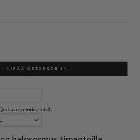
LISÄÄ OSTOSKORIIN
 (katso esimerkki alta):
nen halosormus timanteilla