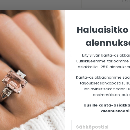
TO
Haluaisitko
alennuks
Liity Silván kanta-asiakkaa
uutiskirjeemme: tarjoamme ka
asiakkaille -25% alennuksen
Valmistettu ekologisesta kierrätetystä
kullasta
Kanta-asiakkaanamme saa
tarjoukset sähköpostiisi, 
lahjavinkit sekä tiedon u
ensimmäisten jouk
Uusille kanta-asiakka
alennuskoodi