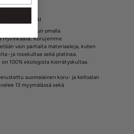
 timanttikoru
tetaan Laatukorun omalla
la Hyvinkäällä. Korujemme
etään vain parhaita materiaaleja, kuten
lta- ja rosekultaa sekä platinaa.
on 100% ekologista kierrätyskultaa.
erustettu suomalainen koru- ja kelloalan
alvelee 13 myymälässä sekä