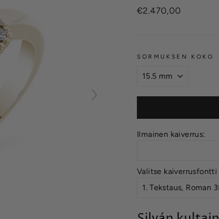
Normaalihinta
€2.470,00
SORMUKSEN KOKO
Ilmainen kaiverrus:
Valitse kaiverrusfontti
Silván kultai