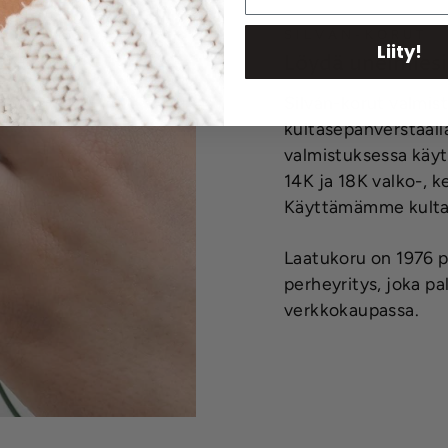
SILVÁN-KORUT
Liity!
Löydä unelmiesi
Silván-korut valmis
kultasepänverstaal
valmistuksessa käyt
14K ja 18K valko-, ke
Käyttämämme kulta 
Laatukoru on 1976 p
perheyritys, joka p
verkkokaupassa.