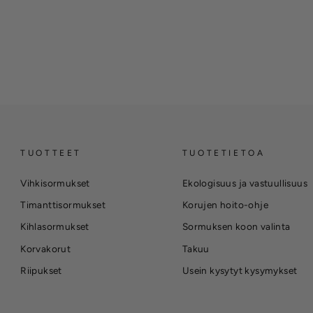
TUOTTEET
TUOTETIETOA
Vihkisormukset
Ekologisuus ja vastuullisuus
Timanttisormukset
Korujen hoito-ohje
Kihlasormukset
Sormuksen koon valinta
Korvakorut
Takuu
Riipukset
Usein kysytyt kysymykset