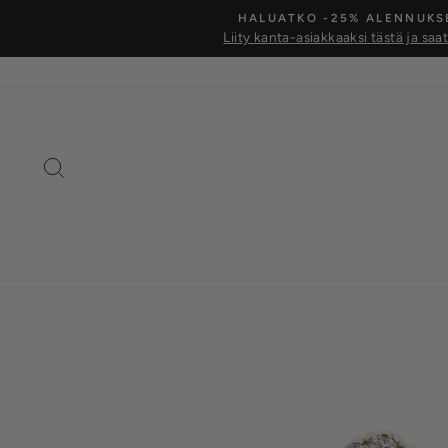
Siirry
HALUATKO -25% ALENNUKS
kohtaan
Liity kanta-asiakkaaksi tästä ja saa
Hae