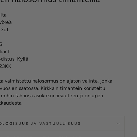
lta
pyöreä
23ct
VS
liant
distus: Kyllä
223KK
ta valmistettu halosormus on ajaton valinta, jonka
uosien saatossa. Kirkkain timantein koristeltu
i mihin tahansa asukokonaisuuteen ja on upea
kkaudesta.
OLOGISUUS JA VASTUULLISUUS