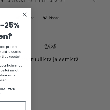
IMITUSTAVAT JA TOIMITUSAJAT
Jaa
Twiittaa
Pinnaa
Jaa
Twiittaa
Pinnaa
 -25%
Facebookissa
en?
ksi ja tilaa
ikille uusille
 tilauksesta!
Vastuullista ja eettistä
t parhaimmat
suosituimmat
utuuksista
ossa.
ille -25%
!