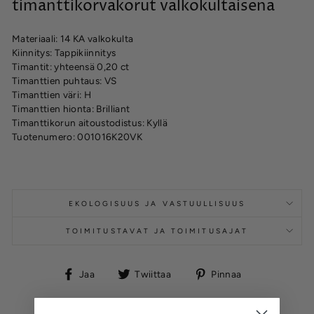
timanttikorvakorut valkokultaisena
Materiaali: 14 KA valkokulta
Kiinnitys: Tappikiinnitys
Timantit: yhteensä 0,20 ct
Timanttien puhtaus: VS
Timanttien väri: H
Timanttien hionta: Brilliant
Timanttikorun aitoustodistus: Kyllä
Tuotenumero: 001016K20VK
EKOLOGISUUS JA VASTUULLISUUS
TOIMITUSTAVAT JA TOIMITUSAJAT
Jaa
Twiittaa
Pinnaa
Jaa
Twiittaa
Pinnaa
Facebookissa