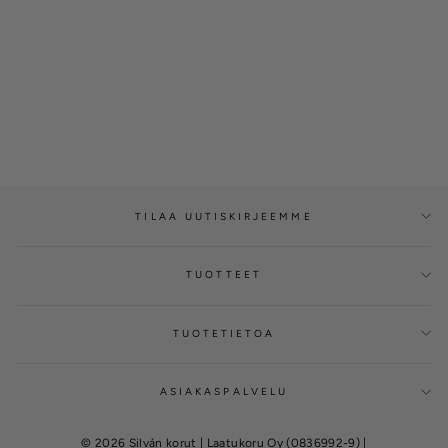
Timanttikorvakorut 0,20ct
kruunuistutus, 14K
valkokultaa, Solitaire-
mallisto
SILVÁN
€1.300,00
TILAA UUTISKIRJEEMME
TUOTTEET
TUOTETIETOA
ASIAKASPALVELU
© 2026 Silván korut | Laatukoru Oy (0836992-9) |