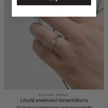
SILVÁN-KORUT
Löydä unelmiesi timanttikoru
Silván-korut valmistetaan Laatukorun omalla