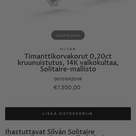
Touch to zoom
SILVÁN
Timanttikorvakorut 0,20ct
kruunuistutus, 14K valkokultaa,
Solitaire-mallisto
001016K20VK
Normaalihinta
€1.300,00
LISÄÄ OSTOSKORIIN
Ihastuttavat Silván Solitaire