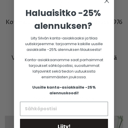
Haluaisitko -25%
Kotimaista kultasepäntyötä vuodesta 1976
alennuksen?
Liity Silván kanta-asiakkaaksi ja tilaa
uutiskirjeemme: tarjoamme kaikille uusille
asiakkaille -25% alennuksen tilauksesta!
Valmistettu ekologisesta kierrätetystä
Kanta-asiakkaanamme saat parhaimmat
kullasta
tarjoukset sähköpostiisi, suosituimmat
lahjavinkit sekä tiedon uutuuksista
ensimmäisten joukossa.
Uusille kanta-asiakkaille -25%
alennuskoodi!
Vastuullista ja eettistä
Liity!