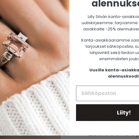
alennuks
Liity Silván kanta-asiakkaa
uutiskirjeemme: tarjoamme ka
asiakkaille -25% alennuksen
Kanta-asiakkaanamme saa
tarjoukset sähköpostiisi, 
lahjavinkit sekä tiedon u
ensimmäisten jouk
SILVÁN-KORUT
Uusille kanta-asiakka
Löydä unelmiesi
alennuskoodi
Silván-korut valmis
kultasepänverstaal
valmistuksessa käyt
14K ja 18K valko-, ke
Liity!
Käyttämämme kulta 
Laatukoru on 1976 p