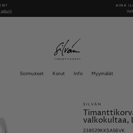
EN?
AINA I
t edun!
Vai
Keskeytä
Sormukset
Korut
Info
Myymälät
SILVÁN
Timanttikorva
valkokultaa, 
238529KKSA56VK