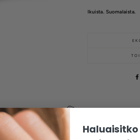
Ikuista. Suomalaista.
EK
TO
Haluaisitko
Valmistettu ekologisesta kierrätetystä
kullasta