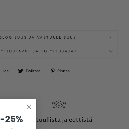
OLOGISUUS JA VASTUULLISUUS
IMITUSTAVAT JA TOIMITUSAJAT
Jaa
Twiittaa
Pinnaa
Jaa
Twiittaa
Pinnaa
Facebookissa
 -25%
Vastuullista ja eettistä