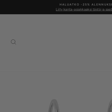
Siirry
HALUATKO -25% ALENNUKS
kohtaan
Liity kanta-asiakkaaksi tästä ja saa
Hae