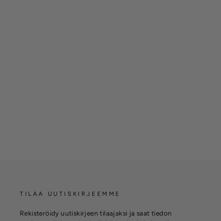
Timanttikorvakorut 0,56ct
Safiireilla, 14K valkokultaa,
Lauriel-mallisto
SILVÁN
€6.430,00
TILAA UUTISKIRJEEMME
Rekisteröidy uutiskirjeen tilaajaksi ja saat tiedon