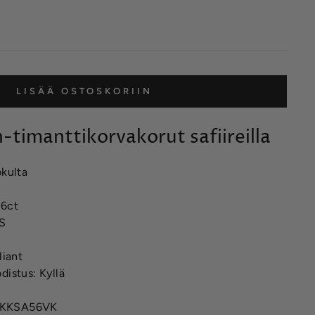
LISÄÄ OSTOSKORIIN
n-timanttikorvakorut safiireilla
okulta
56ct
VS
liant
distus: Kyllä
9KKSA56VK