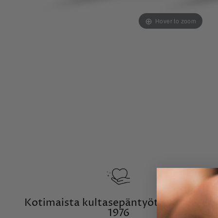
Hover to zoom
Kotimaista kultasepäntyötä vuodesta
1976