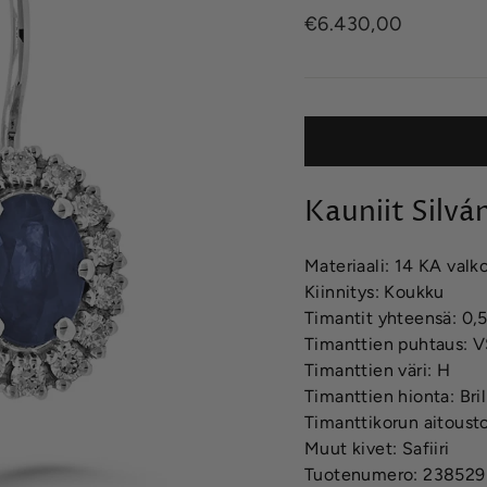
Normaalihinta
€6.430,00
Kauniit Silvá
Materiaali: 14 KA valk
Kiinnitys: Koukku
Timantit yhteensä: 0,
Timanttien puhtaus: 
Timanttien väri: H
Timanttien hionta: Bril
Timanttikorun aitousto
Muut kivet: Safiiri
Tuotenumero: 23852