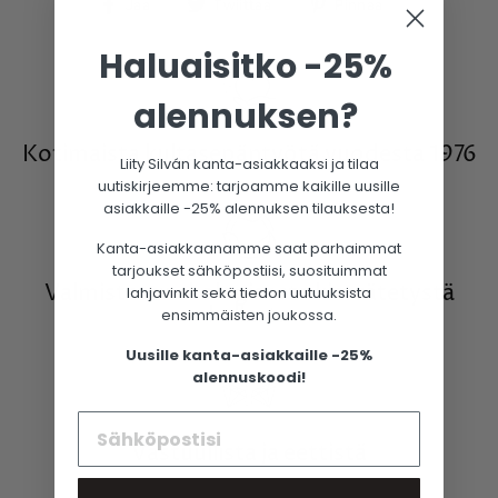
Jaa
Twiittaa
Pinnaa
Jaa
Twiittaa
Pinnaa
Facebookissa
Haluaisitko -25%
alennuksen?
Kotimaista kultasepäntyötä vuodesta 1976
Liity Silván kanta-asiakkaaksi ja tilaa
uutiskirjeemme: tarjoamme kaikille uusille
asiakkaille -25% alennuksen tilauksesta!
Kanta-asiakkaanamme saat parhaimmat
tarjoukset sähköpostiisi, suosituimmat
Valmistettu ekologisesta kierrätetystä
lahjavinkit sekä tiedon uutuuksista
kullasta
ensimmäisten joukossa.
Uusille kanta-asiakkaille -25%
alennuskoodi!
Vastuullista ja eettistä