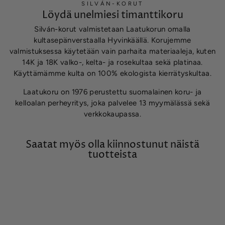
SILVÁN-KORUT
Löydä unelmiesi timanttikoru
Silván-korut valmistetaan Laatukorun omalla
kultasepänverstaalla Hyvinkäällä. Korujemme
valmistuksessa käytetään vain parhaita materiaaleja, kuten
14K ja 18K valko-, kelta- ja rosekultaa sekä platinaa.
Käyttämämme kulta on 100% ekologista kierrätyskultaa.
Laatukoru on 1976 perustettu suomalainen koru- ja
kelloalan perheyritys, joka palvelee 13 myymälässä sekä
verkkokaupassa.
Saatat myös olla kiinnostunut näistä
tuotteista