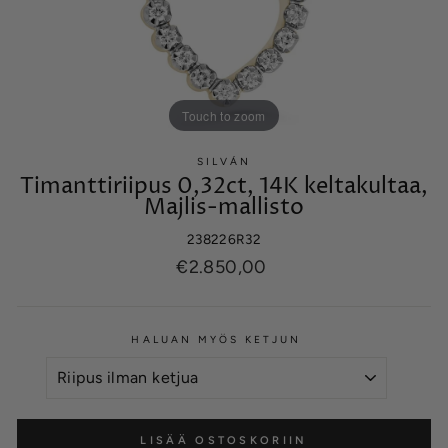
Touch to zoom
SILVÁN
Timanttiriipus 0,32ct, 14K keltakultaa,
Majlis-mallisto
238226R32
Normaalihinta
€2.850,00
HALUAN MYÖS KETJUN
LISÄÄ OSTOSKORIIN