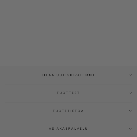
Timanttiriipus 0,32ct, 14K
keltakultaa, Majlis-mallisto
SILVÁN
alkaen €2.850,00
TILAA UUTISKIRJEEMME
TUOTTEET
TUOTETIETOA
ASIAKASPALVELU