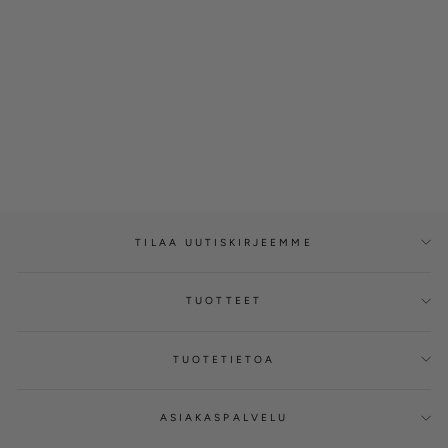
Timanttisormus 0,20ct,
14K valkokultaa, Marie-
mallisto
SILVÁN
€2.000,00
TILAA UUTISKIRJEEMME
TUOTTEET
TUOTETIETOA
ASIAKASPALVELU