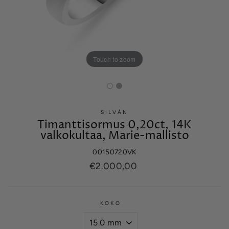
Touch to zoom
SILVÁN
Timanttisormus 0,20ct, 14K
valkokultaa, Marie-mallisto
00150720VK
Normaalihinta
€2.000,00
KOKO