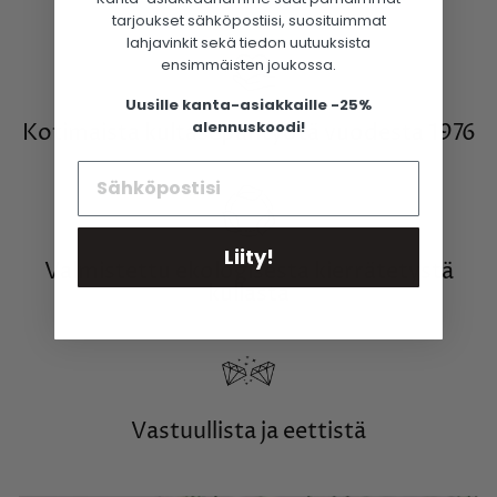
Facebookissa
tarjoukset sähköpostiisi, suosituimmat
lahjavinkit sekä tiedon uutuuksista
ensimmäisten joukossa.
Uusille kanta-asiakkaille -25%
alennuskoodi!
Kotimaista kultasepäntyötä vuodesta 1976
Liity!
Valmistettu ekologisesta kierrätetystä
kullasta
Vastuullista ja eettistä