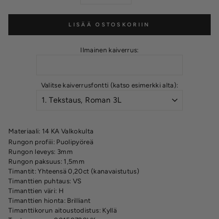
LISÄÄ OSTOSKORIIN
Ilmainen kaiverrus:
Valitse kaiverrusfontti (katso esimerkki alta):
Materiaali: 14 KA Valkokulta
Rungon profiii: Puolipyöreä
Rungon leveys: 3mm
Rungon paksuus: 1,5mm
Timantit: Yhteensä 0,20ct (kanavaistutus)
Timanttien puhtaus: VS
Timanttien väri: H
Timanttien hionta: Brilliant
Timanttikorun aitoustodistus: Kyllä