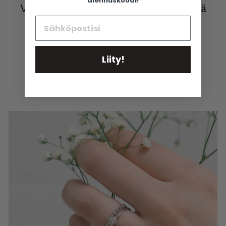
alennuskoodi!
Valmistettu ekologisesta kierrätetystä
kullasta
Liity!
Vastuullista ja eettistä