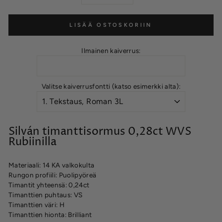
LISÄÄ OSTOSKORIIN
Ilmainen kaiverrus:
Valitse kaiverrusfontti (katso esimerkki alta):
Silván timanttisormus 0,28ct WVS
Rubiinilla
Materiaali: 14 KA valkokulta
Rungon profiili: Puolipyöreä
Timantit yhteensä: 0,24ct
Timanttien puhtaus: VS
Timanttien väri: H
Timanttien hionta: Brilliant