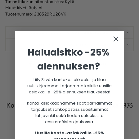
Timanttikorun aitoustodistus: Kyllä
Muut kivet: Rubiini
Tuotenumero: 238529RU28VK
EKOLOGISUUS JA VASTUULLISUUS
TOIMITUSTAVAT JA TOIMITUSAJAT
Haluaisitko -25%
alennuksen?
Jaa
Twiittaa
Pinnaa
Jaa
Twiittaa
Pinnaa
Facebookissa
Liity Silván kanta-asiakkaaksi ja tilaa
uutiskirjeemme: tarjoamme kaikille uusille
asiakkaille -25% alennuksen tilauksesta!
Kanta-asiakkaanamme saat parhaimmat
Kotimaista kultasepäntyötä vuodesta 1976
tarjoukset sähköpostiisi, suosituimmat
lahjavinkit sekä tiedon uutuuksista
ensimmäisten joukossa.
Uusille kanta-asiakkaille -25%