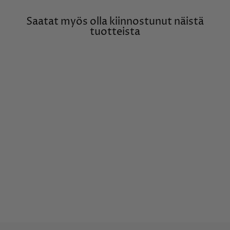
Saatat myös olla kiinnostunut näistä
tuotteista
Timanttisormus 0,28ct
Rubiinilla, 14K valkokultaa,
Lauriel-mallisto
SILVÁN
€4.740,00