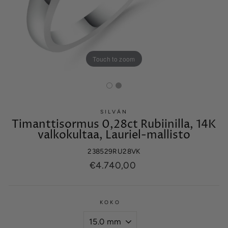
Touch to zoom
SILVÁN
Timanttisormus 0,28ct Rubiinilla, 14K
valkokultaa, Lauriel-mallisto
238529RU28VK
Normaalihinta
€4.740,00
KOKO